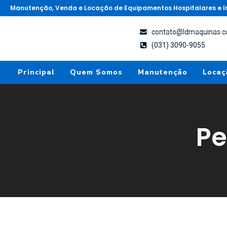
Manutenção, Venda e Locação de Equipamentos Hospitalares e In
contato@ldmaquinas.c
(031) 3090-9055
Principal
Quem Somos
Manutenção
Locaç
Pe