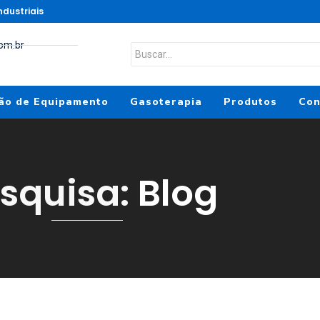
dustriais
om.br
ão de Equipamento
Gasoterapia
Produtos
Con
squisa:
Blog