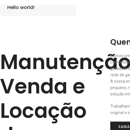
Hello world!
Que
Manutenção
Somos um
compresso
geradora 
Venda e
rede de ga
A nossa em
pequeno, 
solução i
Locação
Trabalham
original e s
SAIBA