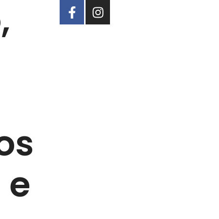
,
os
 e