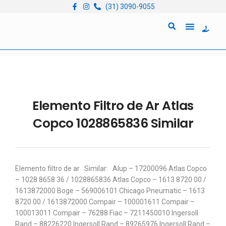
(31) 3090-9055
Quem Somos
Locação de Equipam
Elemento Filtro de Ar Atlas
Copco 1028865836 Similar
Elemento filtro de ar Similar: Alup – 17200096 Atlas Copco
– 1028 8658 36 / 1028865836 Atlas Copco – 1613 8720 00 /
1613872000 Boge – 569006101 Chicago Pneumatic – 1613
8720 00 / 1613872000 Compair – 100001611 Compair –
100013011 Compair – 76288 Fiac – 7211450010 Ingersoll
Rand – 88226220 Ingersoll Rand – 89265976 Ingersoll Rand –