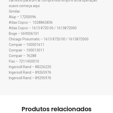
caminho para um ar comprimido limpo e uma operação
suave começa aqui.
Similar:
Alup – 17200096
Atlas Copco – 1028865836
Atlas Copco – 1613 8720 00 / 1613872000
Boge – 569006101
Chicago Pneumatic – 1613 8720 00 / 1613872000
Compair – 100001611
Compair – 100013011
Compair – 76288
Fiac – 7211450010
Ingersoll Rand – 88226220
Ingersoll Rand – 89265976
Ingersoll Rand – 89295976
Produtos relacionados