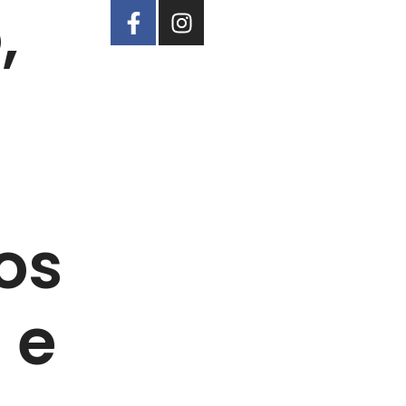
,
os
 e