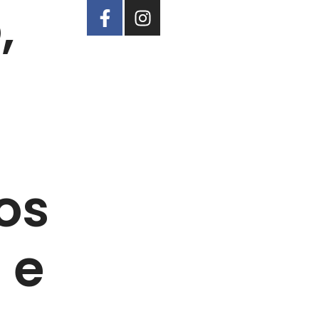
,
os
 e