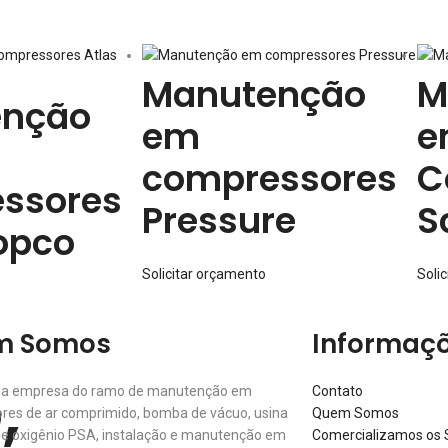
Manutenção
M
enção
em
e
compressores
C
ssores
Pressure
S
opco
Solicitar orçamento
Soli
m Somos
Informaç
,
a empresa do ramo de manutenção em
Contato
res de ar comprimido, bomba de vácuo, usina
Quem Somos
de oxigênio PSA, instalação e manutenção em
Comercializamos os S