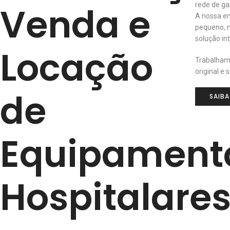
Venda e
rede de ga
A nossa em
pequeno, 
solução i
Locação
Trabalham
original e s
de
SAIBA
Equipament
Hospitalare