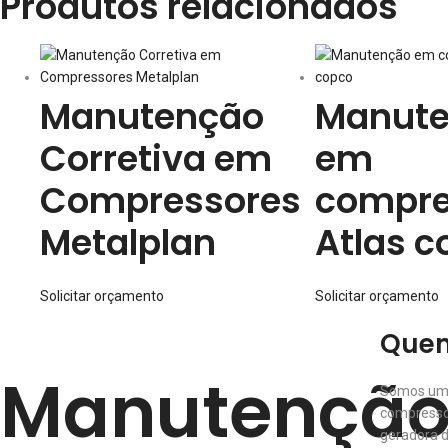
Produtos relacionados
Manutenção
Manut
Corretiva em
em
Compressores
compre
Metalplan
Atlas c
Solicitar orçamento
Solicitar orçamento
Que
Manutenção
Somos um
compresso
geradora 