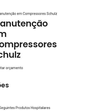
anutenção
m
ompressores
chulz
citar orçamento
ões
eguintes Produtos Hospitalares