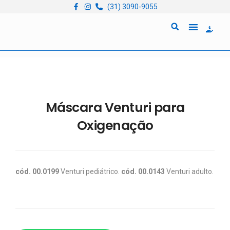
(31) 3090-9055
Quem Somos
Locação de Equipam
Máscara Venturi para
Oxigenação
cód. 00.0199
Venturi pediátrico.
cód. 00.0143
Venturi adulto.