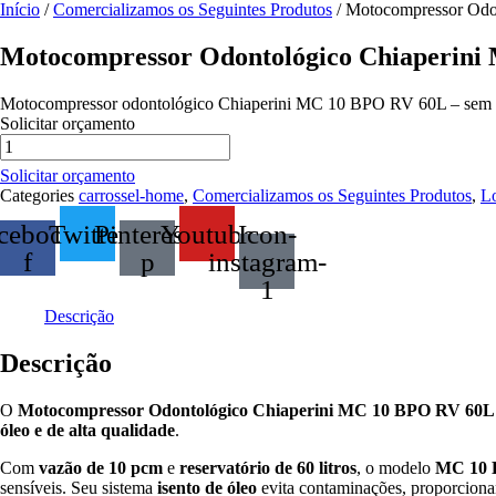
Início
/
Comercializamos os Seguintes Produtos
/ Motocompressor Od
Motocompressor Odontológico Chiaperin
Motocompressor odontológico Chiaperini MC 10 BPO RV 60L – sem óleo, 
Solicitar orçamento
Motocompressor
Odontológico
Solicitar orçamento
Chiaperini
Categories
carrossel-home
,
Comercializamos os Seguintes Produtos
,
Lo
MC
10
cebook-
Twitter
Pinterest-
Youtube
Icon-
BPO
f
p
instagram-
RV
60L
1
–
Descrição
10
PCM
Descrição
Sem
Óleo
quantidade
O
Motocompressor Odontológico Chiaperini MC 10 BPO RV 60L
óleo e de alta qualidade
.
Com
vazão de 10 pcm
e
reservatório de 60 litros
, o modelo
MC 10
sensíveis. Seu sistema
isento de óleo
evita contaminações, proporcion