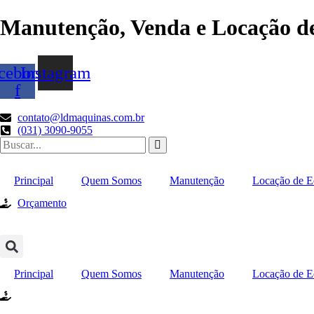
Ir
Manutenção, Venda e Locação de
para
o
conteúdo
cebook-
Instagram
f
contato@ldmaquinas.com.br
(031) 3090-9055
Principal
Quem Somos
Manutenção
Locação de E
Orçamento
Principal
Quem Somos
Manutenção
Locação de E