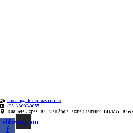
contato@ldmaquinas.com.br
(031) 3090-9055
Rua Sete Copas, 30 - Marilândia Jatobá (Barreiro), BH/MG, 3069
cebook-
Instagram
f