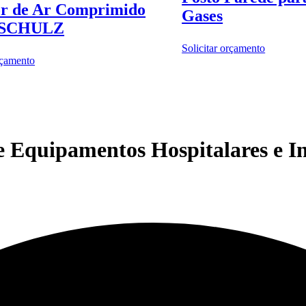
or de Ar Comprimido
Gases
 SCHULZ
Solicitar orçamento
rçamento
 Equipamentos Hospitalares e In