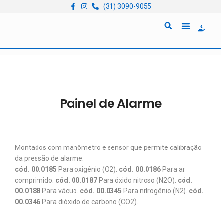
(31) 3090-9055
Quem Somos
Locação de Equipam
Painel de Alarme
Montados com manômetro e sensor que permite calibração
da pressão de alarme.
cód. 00.0185
Para oxigênio (O2).
cód. 00.0186
Para ar
comprimido.
cód. 00.0187
Para óxido nitroso (N2O).
cód.
00.0188
Para vácuo.
cód. 00.0345
Para nitrogênio (N2).
cód.
00.0346
Para dióxido de carbono (CO2).