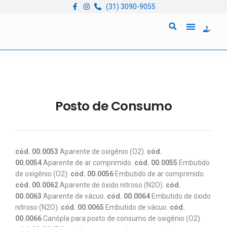
(31) 3090-9055
Quem Somos
Locação de Equipam
Posto de Consumo
cód. 00.0053
Aparente de oxigênio (O2).
cód.
00.0054
Aparente de ar comprimido.
cód. 00.0055
Embutido
de oxigênio (O2).
cód. 00.0056
Embutido de ar comprimido.
cód. 00.0062
Aparente de óxido nitroso (N2O).
cód.
00.0063
Aparente de vácuo.
cód. 00.0064
Embutido de óxido
nitroso (N2O).
cód. 00.0065
Embutido de vácuo.
cód.
00.0066
Canópla para posto de consumo de oxigênio (O2).