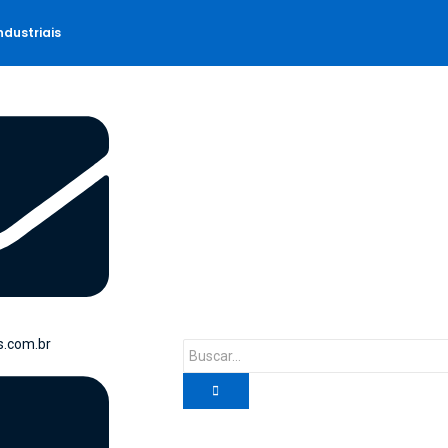
dustriais
s.com.br