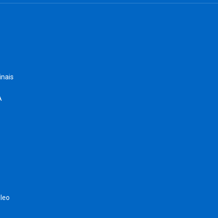
inais
A
leo