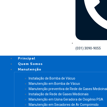
(031) 3090-9055
Principal
Quem Somos
Manutenção
Instalação de Bomba de Vácuo
Manutenção em Bomba de Vácuo
Manutenção preventiva de Rede de Gases Medicina
Instalação de Rede de Gases Medicinais
Manutenção em Usina Geradora de Oxigênio PSA
Manutenção em Secadores de Ar Comprimido