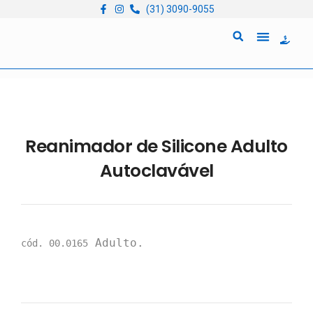
(31) 3090-9055
Quem Somos
Locação de Equipam
Reanimador de Silicone Adulto
Autoclavável
 Adulto.
cód. 00.0165