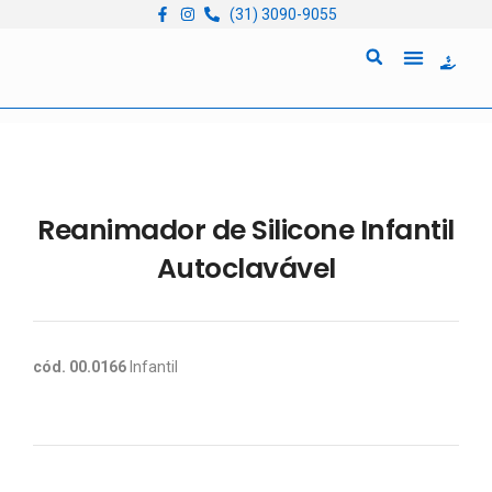
(31) 3090-9055
Quem Somos
Locação de Equipam
Reanimador de Silicone Infantil
Autoclavável
cód. 00.0166
Infantil